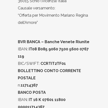
36015 Schio (Vicenza) Italia
Causale versamento:
“Offerta per Movimento Mariano Regina
dell’Amore”
BVR BANCA – Banche Venete Riunite
IBAN:
IT08 B085 9060 7500 5600 0767
119
BIC/SWIFT:
CCRTIT2TF01
BOLLETTINO CONTO CORRENTE
POSTALE
n.
11714367
BANCO POSTA
IBAN:
IT 16 K 07601 11800
000011714367