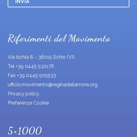
i
o
*
Riferimenti del Movimento
Via Ischia 8 – 36015 Schio (VI)
Tel +39 0445 532176
Fax +39 0445 505533
ufficio.movimento@reginadellamore.org
Privacy policy
Preferenze Cookie
5×1000