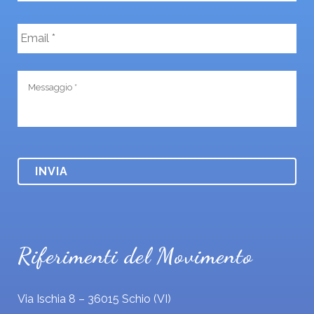
e
E
*
m
a
i
M
l
e
*
s
s
a
g
g
i
o
*
Riferimenti del Movimento
Via Ischia 8 – 36015 Schio (VI)