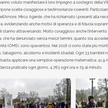
hanno voluto manifestare il loro impegno a sostegno della Vit
mpone scelte coraggiose e testimonianze coerenti. Particolarment
l’Amore, Mirco Agerde, che ha richiamato i presenti alla nec
a, evidenziando anche motivi di speranza e di fiducia sopran
eli stanno attraversando. Molto coraggioso anche l’intervento
 Vita, che ha denunciato senza mezzi termini, quanto sta acced
anità (OMS), sono spaventosi. Nel 2018 ci sono state più mor
, tabagismo, alcolismo e incidenti stradali. Ogni 33 bambini nat
i basta applicare una semplice operazione matematica: 41,9 mi
idanza praticate ogni giorno, 4.783 ogni ora e 79 al minuto.