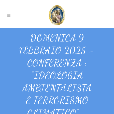
DOMENICA 9
FEBBRAIO 2025 –
CONFERENZA :
“IDEOLOGIA
AMBIENTALISTA
E TERRORISMO
CLIMATICO” –