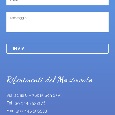
a
i
M
l
e
*
s
s
a
g
g
i
o
*
Riferimenti del Movimento
Via Ischia 8 – 36015 Schio (VI)
Tel +39 0445 532176
Fax +39 0445 505533