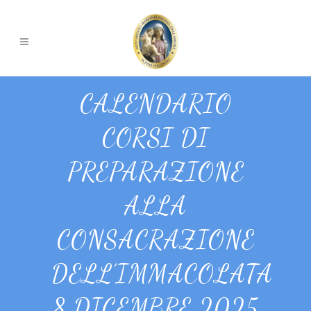
CALENDARIO
CORSI DI
PREPARAZIONE
ALLA
CONSACRAZIONE
DELL’IMMACOLATA
8 DICEMBRE 2025