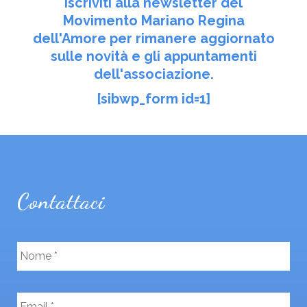
Iscriviti alla newsletter del
Movimento Mariano Regina
dell'Amore per rimanere aggiornato
sulle novità e gli appuntamenti
dell'associazione.
[sibwp_form id=1]
Contattaci
N
o
m
e
E
*
m