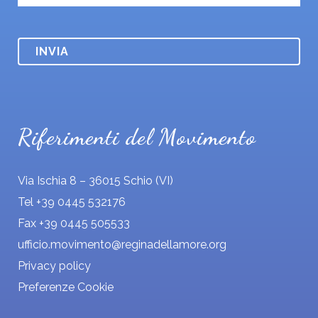
a
g
g
i
o
*
Riferimenti del Movimento
Via Ischia 8 – 36015 Schio (VI)
Tel +39 0445 532176
Fax +39 0445 505533
ufficio.movimento@reginadellamore.org
Privacy policy
Preferenze Cookie