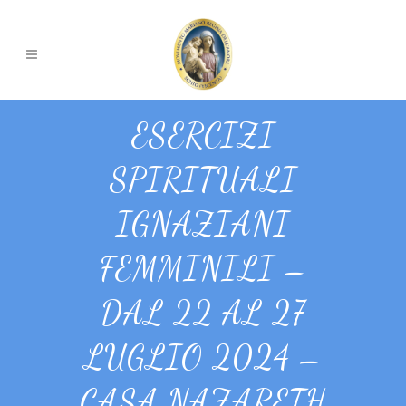
ESERCIZI
SPIRITUALI
IGNAZIANI
FEMMINILI –
DAL 22 AL 27
LUGLIO 2024 –
CASA NAZARETH