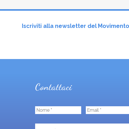
Iscriviti alla newsletter del Movimen
Contattaci
N
E
o
m
m
a
e
i
M
*
l