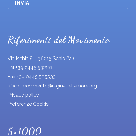
i
o
*
Riferimenti del Movimento
Via Ischia 8 – 36015 Schio (VI)
Tel +39 0445 532176
Fax +39 0445 505533
ufficio.movimento@reginadellamore.org
Privacy policy
Preferenze Cookie
5×1000