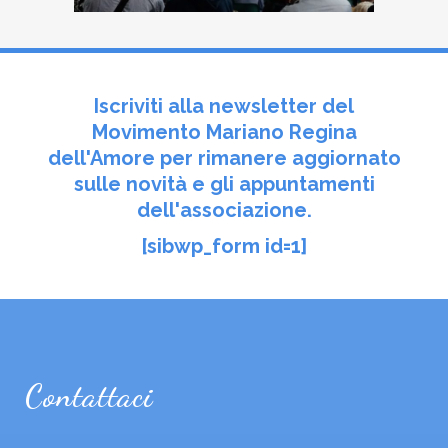
Iscriviti alla newsletter del
Movimento Mariano Regina
dell'Amore per rimanere aggiornato
sulle novità e gli appuntamenti
dell'associazione.
[sibwp_form id=1]
Contattaci