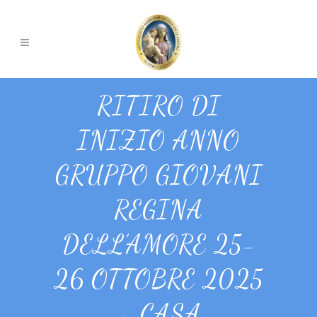
RITIRO DI
INIZIO ANNO
GRUPPO GIOVANI
REGINA
DELL’AMORE 25-
26 OTTOBRE 2025
– CASA