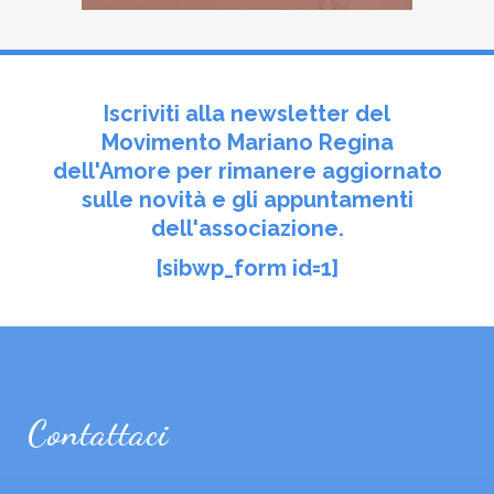
Iscriviti alla newsletter del
Movimento Mariano Regina
dell'Amore per rimanere aggiornato
sulle novità e gli appuntamenti
dell'associazione.
[sibwp_form id=1]
Contattaci